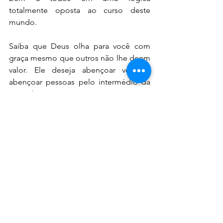
totalmente oposta ao curso deste 
mundo.
Saiba que Deus olha para você com 
graça mesmo que outros não lhe deem 
valor. Ele deseja abençoar você e 
abençoar pessoas pelo intermédio da 
sua vida. 
Ainda é tempo de tratar a sua 
visão. Volte-se para Deus olhando para 
Seu Filho Jesus e tenha vida! Receba 
dEle o colírio sobre os seus olhos e 
reflita a Sua luz em um mundo sedento 
pelo amor de Deus!
"Olharam para ele, e foram iluminados; 
e os seus rostos não ficaram 