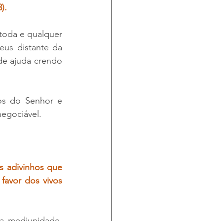
).
oda e qualquer 
us distante da 
e ajuda crendo 
s do Senhor e 
egociável.
s adivinhos que 
avor dos vivos 
a mediunidade, 