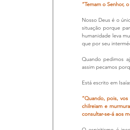
“Temam o Senhor, o 
Nosso Deus é o únic
situação porque par
humanidade leva mui
que por seu intermé
Quando pedimos aju
assim pecamos porqu
Está escrito em Isaía
“Quando, pois, vos d
chilreiam e murmura
consultar-se-á aos m
O espiritismo é inc