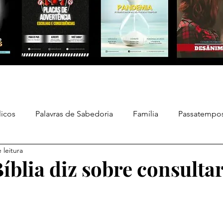
licos
Palavras de Sabedoria
Família
Passatempos
 leitura
cionais
Poesias
Designer Inteligente
íblia diz sobre consulta
e 5 estrelas.