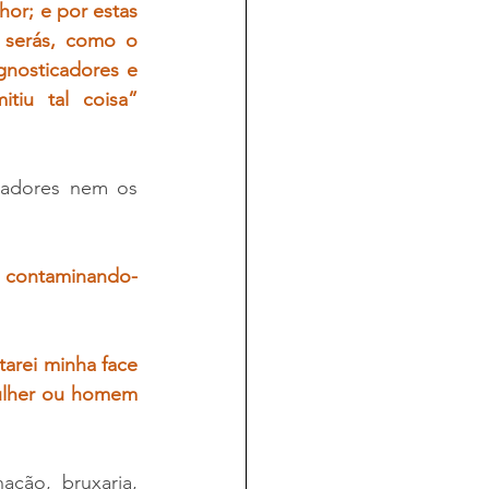
or; e por estas 
 serás, como o 
nosticadores e 
iu tal coisa” 
adores nem os 
, contaminando-
tarei minha face 
ulher ou homem 
ção, bruxaria, 