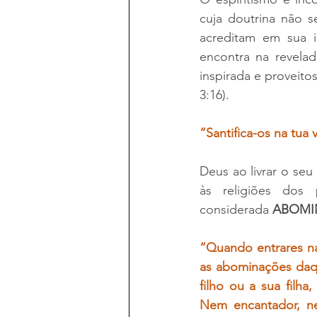
cuja doutrina não s
acreditam em sua i
encontra na revelad
inspirada e proveitosa
3:16).  
“Santifica-os na tua 
Deus ao livrar o seu
às religiões dos
considerada 
ABOMI
“Quando entrares na
as abominações daqu
filho ou a sua filha
Nem encantador, n