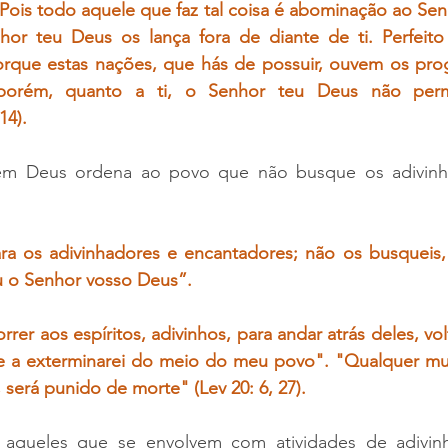
Pois todo aquele que faz tal coisa é abominação ao Senh
or teu Deus os lança fora de diante de ti. Perfeito
rque estas nações, que hás de possuir, ouvem os prog
 porém, quanto a ti, o Senhor teu Deus não permit
14).
 em Deus ordena ao povo que não busque os adivinh
ara os adivinhadores e encantadores; não os busqueis
u o Senhor vosso Deus”.
er aos espíritos, adivinhos, para andar atrás deles, vol
 e a exterminarei do meio do meu povo". "Qualquer m
 será punido de morte" (Lev 20: 6, 27).
 aqueles que se envolvem com atividades de adivinha