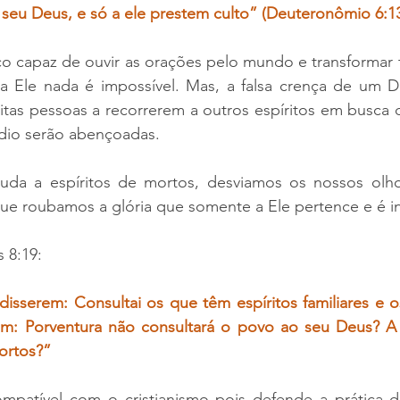
seu Deus, e só a ele prestem culto” (Deuteronômio 6:13
o capaz de ouvir as orações pelo mundo e transformar t
a Ele nada é impossível. Mas, a falsa crença de um De
tas pessoas a recorrerem a outros espíritos em busca d
dio serão abençoadas.
da a espíritos de mortos, desviamos os nossos olho
e roubamos a glória que somente a Ele pertence e é in
s 8:19:
isserem: Consultai os que têm espíritos familiares e o
m: Porventura não consultará o povo ao seu Deus? A f
ortos?”
ompatível com o cristianismo pois defende a prática d