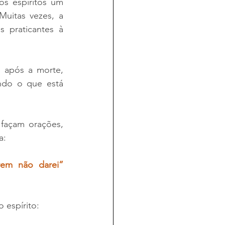
s espíritos um 
uitas vezes, a 
 praticantes à 
 após a morte, 
do o que está 
façam orações, 
a:
em não darei” 
 espírito: