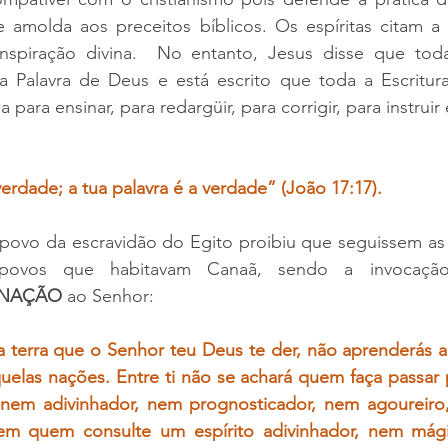
e amolda aos preceitos bíblicos. Os espíritas citam a 
nspiração divina.  No entanto, Jesus disse que tod
a Palavra de Deus e está escrito que toda a Escritura
 para ensinar, para redargüir, para corrigir, para instruir 
verdade; a tua palavra é a verdade” (João 17:17).
 povo da escravidão do Egito proibiu que seguissem as p
 povos que habitavam Canaã, sendo a invocação
NAÇÃO
 ao Senhor:
 terra que o Senhor teu Deus te der, não aprenderás a 
elas nações. Entre ti não se achará quem faça passar p
, nem adivinhador, nem prognosticador, nem agoureiro, 
em quem consulte um espírito adivinhador, nem mág