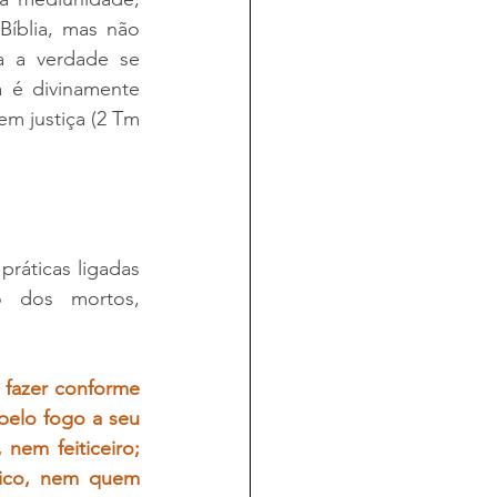
Bíblia, mas não 
a a verdade se 
 é divinamente 
em justiça (2 Tm 
ráticas ligadas 
 dos mortos, 
fazer conforme 
elo fogo a seu 
nem feiticeiro; 
ico, nem quem 