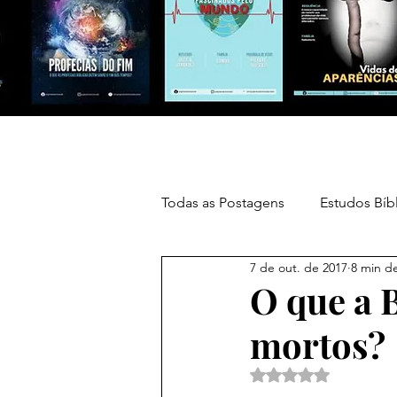
Todas as Postagens
Estudos Bíb
7 de out. de 2017
8 min de
Perguntas/Respostas
Devo
O que a B
mortos?
Avaliado com NaN d