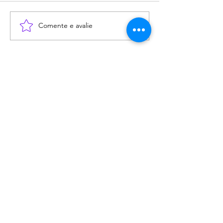
Comente e avalie
Precisa de
oração? Deixei seu
pedido aqui abaixo!