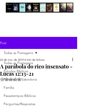
Post
Todas as Postagens
23 de nov. de 2019
4 min de leitura
Todas as Postagens
A parábola do rico insensato -
Estudos Bíblicos
Lucas 12:13-21
Avaliado com NaN de 5 estrelas.
Palavras de Sabedoria
Família
Passatempos Bíblicos
Perguntas/Respostas