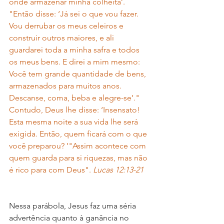
onde armazenar minha colheita’. 
"Então disse: ‘Já sei o que vou fazer. 
Vou derrubar os meus celeiros e 
construir outros maiores, e ali 
guardarei toda a minha safra e todos 
os meus bens. E direi a mim mesmo: 
Você tem grande quantidade de bens, 
armazenados para muitos anos. 
Descanse, coma, beba e alegre-se’." 
Contudo, Deus lhe disse: ‘Insensato! 
Esta mesma noite a sua vida lhe será 
exigida. Então, quem ficará com o que 
você preparou? ’"Assim acontece com 
quem guarda para si riquezas, mas não 
é rico para com Deus". 
Lucas 12:13-21
Nessa parábola, Jesus faz uma séria 
advertência quanto à ganância no 