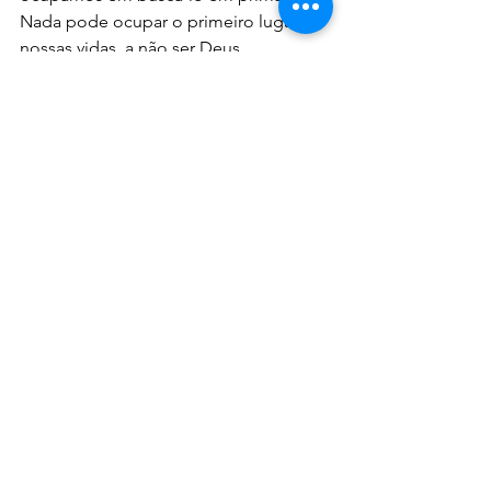
Nada pode ocupar o primeiro lugar de 
nossas vidas, a não ser Deus.
Busque ao Senhor a cada dia e 
deposite nEle toda a sua confiança, 
crendo que o Senhor não apenas 
cuidará de você como também irá 
abençoá-lo para auxiliar outras vidas 
em dificuldades. Crer em Cristo 
pressupõe obedecer o Seu 
mandamento de amar os outros. Doar, 
repartir e atender as necessidades de 
quem está próximo, coloca o amor em 
prática.
Não ajunteis para vós tesouros na terra; 