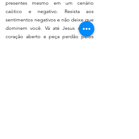
presentes mesmo em um cenário 
caótico e negativo. Resista aos 
sentimentos negativos e não deixe que 
dominem você. Vá até Jesus com o 
coração aberto e peça perdão pelos 
seus pecados e O convide para entrar 
em sua vida. Ele disse:
"Vinde a mim todos os que estais 
cansados de carregar suas pesadas 
cargas, e Eu vos darei descanso" (Mt 
11:28).
 Volte-se para Deus, clame por Sua 
intervenção por meio de Cristo!  Erga-
se com os olhos da fé e confie na 
promessa de esperança revelada em 